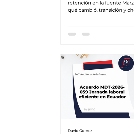
Ecuador 2026
retención en la fuente Marz
qué cambió, transición y ch
para aplicar sin errores ni m
David Gomez