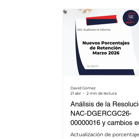
David Gomez
21 abr
2 min de lectura
Análisis de la Resoluc
NAC-DGERCGC26-
00000016 y cambios e
declaración y pago del
Actualización de porcentaj