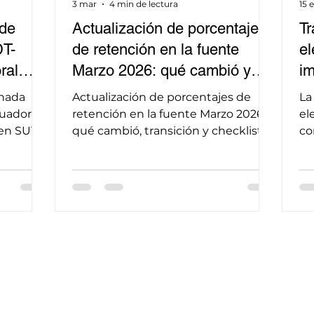
3 mar
4 min de lectura
15 
 de
Actualización de porcentajes
Tr
T-
de retención en la fuente
el
ral
Marzo 2026: qué cambió y
im
dor
cómo implementarlo sin
in
nada
Actualización de porcentajes de
La
iva
contingencias
de
cuador:
retención en la fuente Marzo 2026:
el
 en SUT
qué cambió, transición y checklist
co
ist y
para aplicar sin errores ni multas ya.
si
eq
SR
tr
co
ho