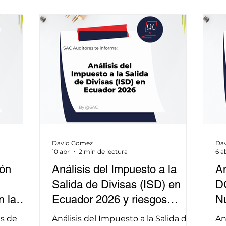
David Gomez
Da
10 abr
2 min de lectura
6 a
ión
Análisis del Impuesto a la
An
Salida de Divisas (ISD) en
D
n la
Ecuador 2026 y riesgos
Nu
 IVA en
tributarios para empresas
en
es de
Análisis del Impuesto a la Salida de
An