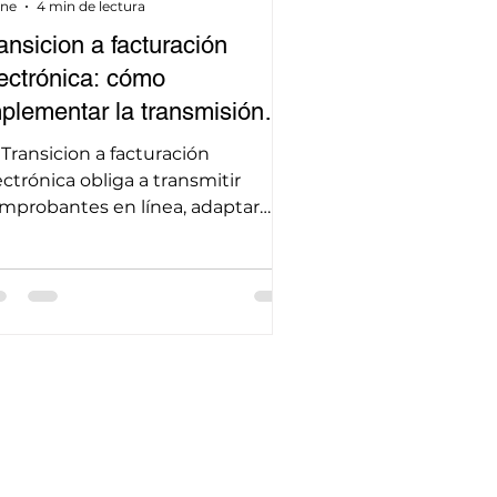
ene
4 min de lectura
ansicion a facturación
ectrónica: cómo
plementar la transmisión
mediata y evitar sanciones
 Transicion a facturación
l SRI
ectrónica obliga a transmitir
mprobantes en línea, adaptar
stemas contables y capacitar
uipos para evitar sanciones del
I y fortalecer el cumplimiento
ibutario de empresas y
operativas ecuatorianas en 2026
y.