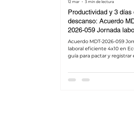
12 mar
3 min de lectura
Productividad y 3 días
descanso: Acuerdo MD
2026-059 Jornada labo
eficiente 4x10 en Ecua
Acuerdo MDT-2026-059 Jor
como ventaja competit
laboral eficiente 4x10 en E
guía para pactar y registrar
sin recargos. Riesgos checkl
Gen Z.