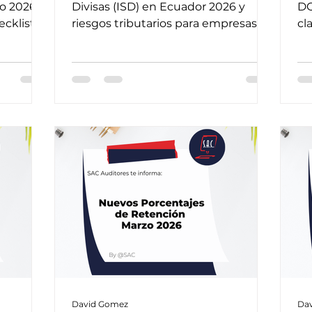
cu
o 2026:
Divisas (ISD) en Ecuador 2026 y
DG
ecklist
riesgos tributarios para empresas.
cl
tr
ultas ya.
Conozca tarifas, exenciones y
Ec
contingencias fiscales clave.
pr
có
Nu
Ec
David Gomez
Da