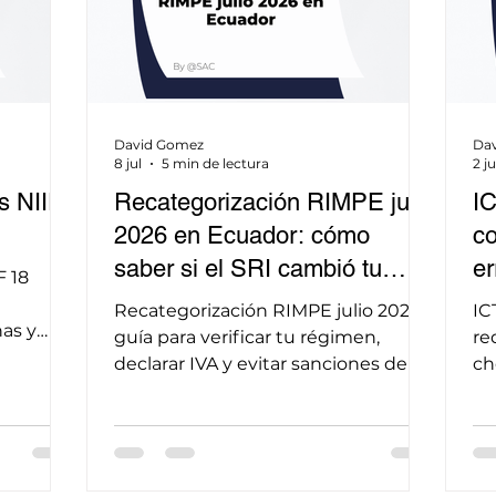
David Gomez
Da
8 jul
5 min de lectura
2 ju
s NIIF
Recategorización RIMPE julio
IC
2026 en Ecuador: cómo
co
saber si el SRI cambió tu
er
F 18
régimen y qué hacer antes
ju
Recategorización RIMPE julio 2026:
IC
has y
del 28 de julio.
guía para verificar tu régimen,
re
ricas en
declarar IVA y evitar sanciones del
ch
SRI antes del 28 de julio en Ecuador.
si
20