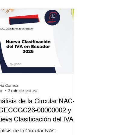
vid Gomez
br
3 min de lectura
álisis de la Circular NAC-
GECCGC26-00000002 y
eva Clasificación del IVA
 Ecuador 2026: desafíos de
álisis de la Circular NAC-