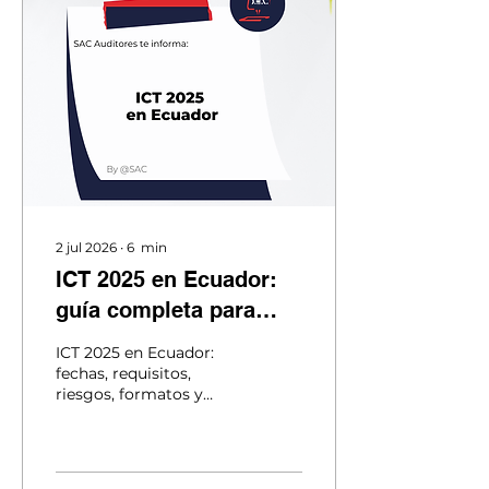
2 jul 2026
∙
6
min
ICT 2025 en Ecuador:
guía completa para
presentarlo sin errores
ICT 2025 en Ecuador:
entre el 10 y el 28 de
fechas, requisitos,
riesgos, formatos y
julio de 2026
checklist para presentar
ante el SRI sin errores
del 10 al 28 de julio de
2026.