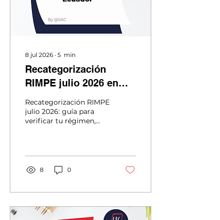
8 jul 2026
∙
5
min
Recategorización
RIMPE julio 2026 en
Ecuador: cómo saber
Recategorización RIMPE
si el SRI cambió tu
julio 2026: guía para
verificar tu régimen,
régimen y qué hacer
declarar IVA y evitar
antes del 28 de julio.
sanciones del SRI antes
del 28 de julio en
Ecuador.
8
0