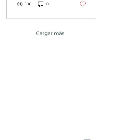
106
0
Cargar más
Contáctenos
Servicios de
Auditoría
Dirección: Yánez Pinzón N26-56
y La Niña
Teléfono:
02 2503 874
/
095 869
2581
099 524 5580
E-mail:
ruben.gomez@sacecuador.com