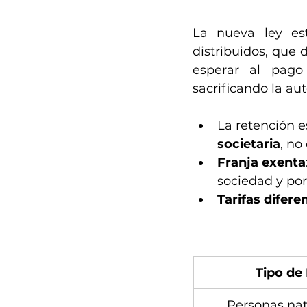
La nueva ley es
distribuidos, que 
esperar al pago 
sacrificando la au
La retención e
societaria
, no
Franja exenta
sociedad y por 
Tarifas difere
Tipo de 
Personas nat