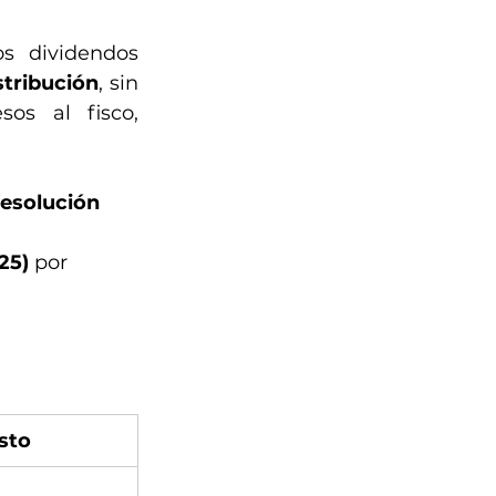
s dividendos 
stribución
, sin 
os al fisco, 
resolución 
25)
 por 
sto