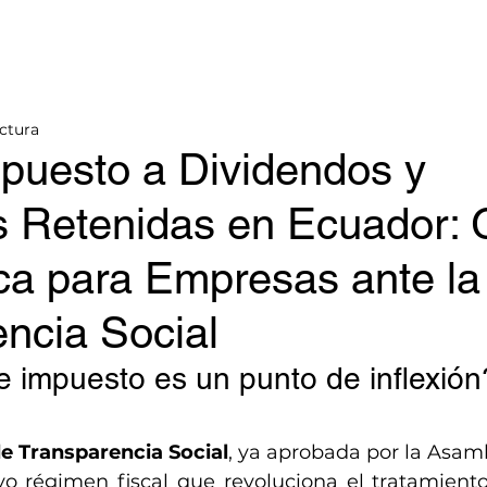
Inicio
Servicios
Blog
Acerca de
Contacto
ectura
puesto a Dividendos y
s Retenidas en Ecuador: 
ca para Empresas ante la
ncia Social
e impuesto es un punto de inflexión
e Transparencia Social
, ya aprobada por la Asamb
o régimen fiscal que revoluciona el tratamiento 