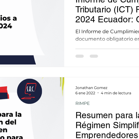
Tributario (ICT)
2024 Ecuador: 
SAC
El Informe de Cumplimient
documento obligatorio e
Jonathan Gomez
6 ene 2022
4 min de lectura
RIMPE
Resumen para la
Régimen Simplif
Emprendedores 