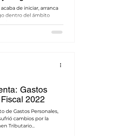
PE
 acaba de iniciar, arranca
go dentro del ámbito
olucran a...
enta: Gastos
Fiscal 2022
o de Gastos Personales,
ufrió cambios por la
n Tributario...