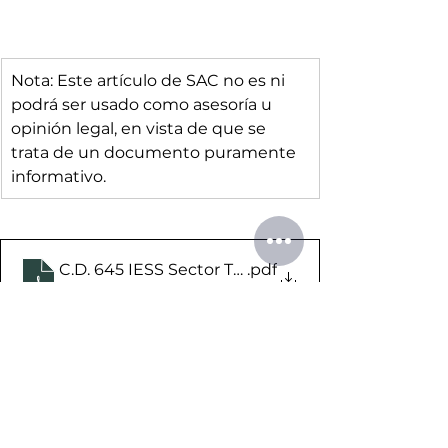
Nota: Este artículo de SAC no es ni 
podrá ser usado como asesoría u 
opinión legal, en vista de que se 
trata de un documento puramente 
informativo.
C.D. 645 IESS Sector Turistico Facilidades Pago
.pdf
Descargar PDF • 302KB
SAC
IESS
Reglamento
turismo ecuador
IESS turismo
Reglamento turismo
Reglamentos