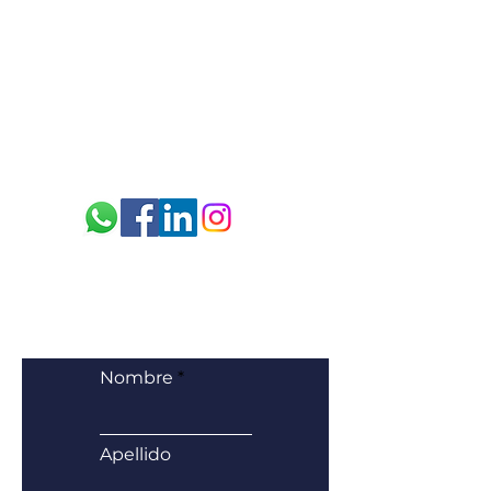
Dirección: Yánez Pinzón N26-56
y La Niña
Teléfono:
02 2503 874
/ 0
95 869
2581
E-mail:
sac.spe@sacecuador.com
¿Cómo podemos servirte hoy?
Nombre
Apellido