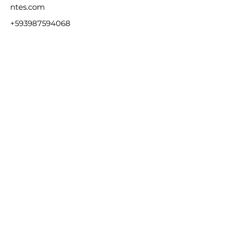
ntes.com
+593987594068
Contáctenos
Servicios de
Auditoría
Dirección: Yánez Pinzón N26-56
y La Niña
Teléfono:
02 2503 874
/
095 869
2581
099 524 5580
E-mail:
ruben.gomez@sacecuador.com
Servicios de
Soluciones
Empresariales