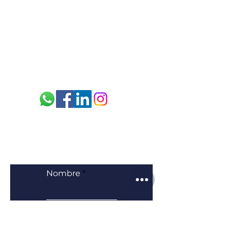
Dirección: Yánez Pinzón N26-56
y La Niña
Teléfono:
02 2503 874
/ 0
95 869
2581
E-mail:
sac.spe@sacecuador.com
¿Cómo podemos servirte hoy?
Nombre
Apellido