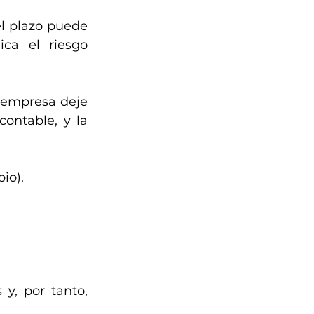
l plazo puede 
ica el riesgo 
 empresa deje 
ontable, y la 
io).
y, por tanto, 