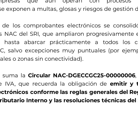
mpresas que aún operan con procesos 
 exponen a multas, glosas y riesgos de gestión d
 de los comprobantes electrónicos se consolidó
es NAC del SRI, que ampliaron progresivamente e
s hasta abarcar prácticamente a todos los co
UC, salvo excepciones muy puntuales (por ejemp
ales o zonas sin conectividad).
e suma la 
Circular NAC-DGECCGC25-00000006
,
e IVA, que recuerda la obligación de 
emitir y t
trónicos conforme las reglas generales del Reg
ibutario Interno y las resoluciones técnicas del