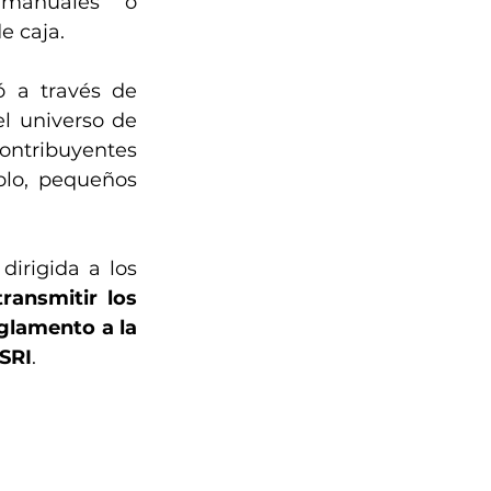
manuales o 
e caja.
 a través de 
l universo de 
ntribuyentes 
lo, pequeños 
 dirigida a los 
ransmitir los 
lamento a la 
 SRI
.