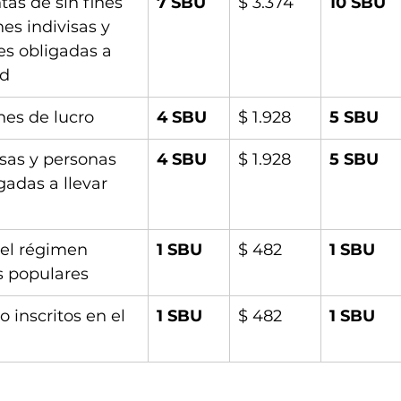
tas de sin fines 
7 SBU
$ 3.374
10 SBU
es indivisas y 
es obligadas a 
ad
nes de lucro
4 SBU
$ 1.928
5 SBU
sas y personas 
4 SBU
$ 1.928
5 SBU
gadas a llevar 
el régimen 
1 SBU
$ 482
1 SBU
s populares
 inscritos en el 
1 SBU
$ 482
1 SBU