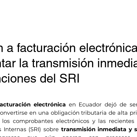
Inicio
Servicios
Blog
Acerca de
Contacto
n a facturación electrónic
ar la transmisión inmedi
nciones del SRI
facturación electrónica
 en Ecuador dejó de ser
onvertirse en una obligación tributaria de alta pri
 los comprobantes electrónicos y las recientes c
 Internas (SRI) sobre 
transmisión inmediata y s