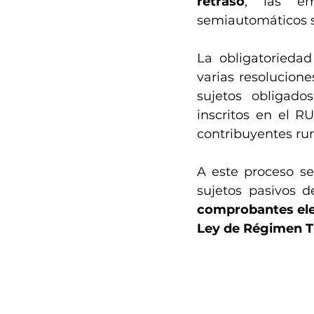
retraso
, las e
semiautomáticos se
La obligatoriedad
varias resolucion
sujetos obligado
inscritos en el R
contribuyentes rur
A este proceso s
sujetos pasivos d
comprobantes elec
Ley de Régimen Tr