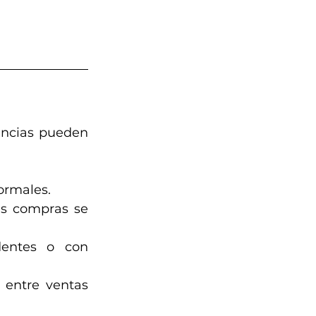
encias pueden 
ormales.
s compras se 
dentes o con 
 entre ventas 