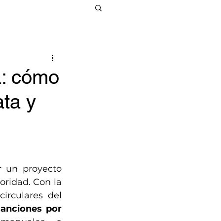
a: cómo
ata y
 un proyecto 
oridad. Con la 
irculares del 
anciones por 