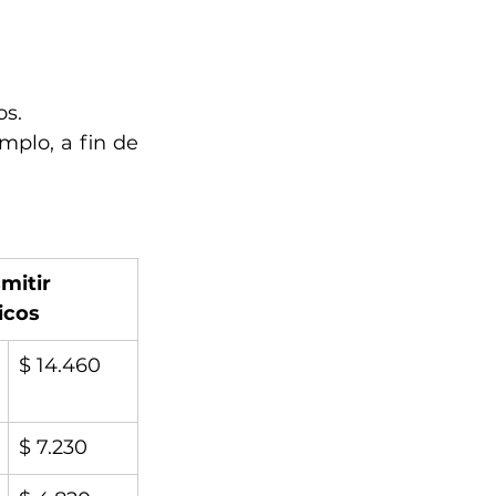
os.
plo, a fin de 
mitir 
icos
$ 14.460
$ 7.230