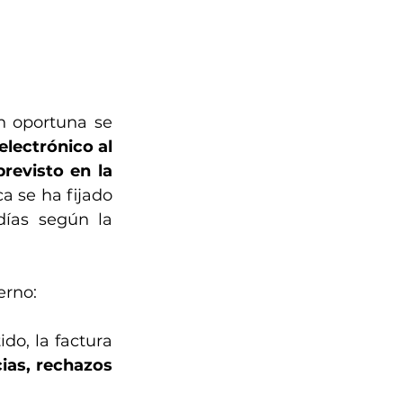
n oportuna se 
lectrónico al 
evisto en la 
a se ha fijado 
ías según la 
erno:
do, la factura 
ias, rechazos 