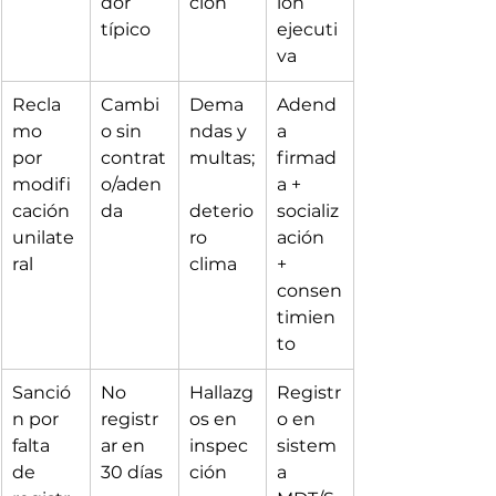
dor 
ción
ión 
típico
ejecuti
va
Recla
Cambi
Dema
Adend
mo 
o sin 
ndas y 
a 
por 
contrat
multas;
firmad
modifi
o/aden
a + 
cación 
da
deterio
socializ
unilate
ro 
ación 
ral
clima
+ 
consen
timien
to
Sanció
No 
Hallazg
Registr
n por 
registr
os en 
o en 
falta 
ar en 
inspec
sistem
de 
30 días
ción
a 