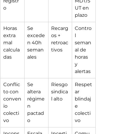
registr
MDT/S
o
UT en 
plazo
Horas 
Se 
Recarg
Contro
extra 
excede
os + 
l 
mal 
n 40h 
retroac
seman
calcula
seman
tivos
al de 
das
ales
horas 
y 
alertas
Conflic
Se 
Riesgo 
Respet
to con 
altera 
sindica
ar 
conven
régime
l alto
blindaj
io 
n 
e 
colecti
pactad
colecti
vo
o
vo
Incons
Escala
Incerti
Comu