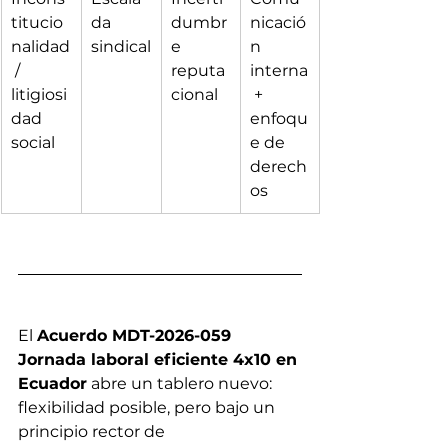
titucio
da 
dumbr
nicació
nalidad
sindical
e 
n 
 / 
reputa
interna
litigiosi
cional
 + 
dad 
enfoqu
social
e de 
derech
os
El 
Acuerdo MDT-2026-059 
Jornada laboral eficiente 4x10 en 
Ecuador
 abre un tablero nuevo: 
flexibilidad posible, pero bajo un 
principio rector de 