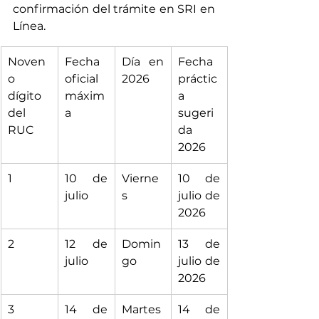
confirmación del trámite en SRI en 
Línea.
Noven
Fecha 
Día en 
Fecha 
o 
oficial 
2026
práctic
dígito 
máxim
a 
del 
a
sugeri
RUC
da 
2026
1
10 de 
Vierne
10 de 
julio
s
julio de 
2026
2
12 de 
Domin
13 de 
julio
go
julio de 
2026
3
14 de 
Martes
14 de 